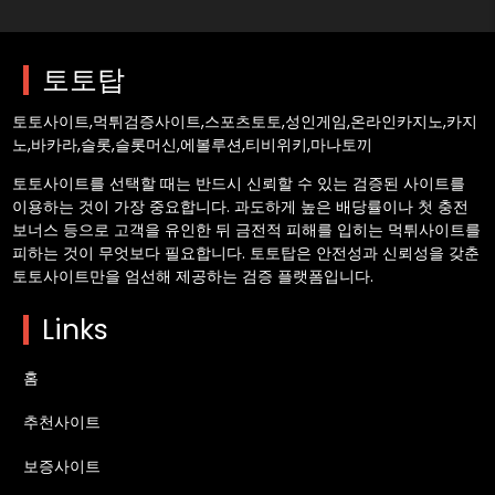
토토탑
토토사이트,먹튀검증사이트,스포츠토토,성인게임,온라인카지노,카지
노,바카라,슬롯,슬롯머신,에볼루션,티비위키,마나토끼
토토사이트를 선택할 때는 반드시 신뢰할 수 있는 검증된 사이트를
이용하는 것이 가장 중요합니다. 과도하게 높은 배당률이나 첫 충전
보너스 등으로 고객을 유인한 뒤 금전적 피해를 입히는 먹튀사이트를
피하는 것이 무엇보다 필요합니다. 토토탑은 안전성과 신뢰성을 갖춘
토토사이트만을 엄선해 제공하는 검증 플랫폼입니다.
Links
홈
추천사이트
보증사이트