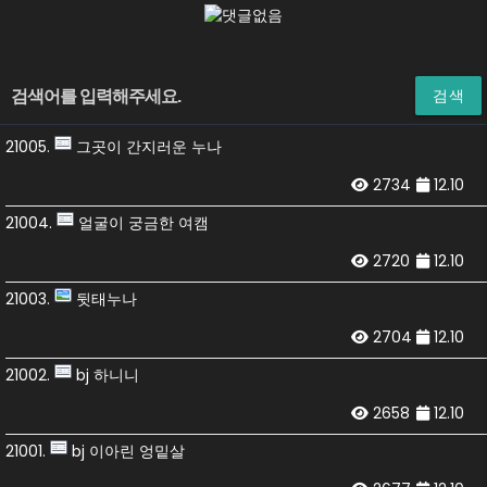
검색
21005.
그곳이 간지러운 누나
2734
12.10
21004.
얼굴이 궁금한 여캠
2720
12.10
21003.
뒷태누나
2704
12.10
21002.
bj 하니니
2658
12.10
21001.
bj 이아린 엉밑살