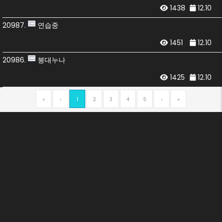
1438
12.10
20987.
연습중
1451
12.10
20986.
붕대누나
1425
12.10
«
‹
1
2
3
4
5
›
»
토토사이트
매일 업데이트되는 최신 토토사이트
토토탑은 가장 안전한 토토사이트를 제공하고 있습니다.카지노, 슬롯, 스
포츠배팅등 검증된 토토사이트를 제공하는 토토탑이 최적의 선택입니다.