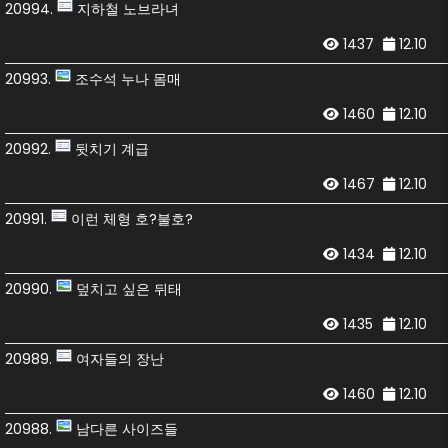
20994.
지하철 노브라녀
1437
12.10
20993.
조수석 누나 몸매
1460
12.10
20992.
뒷치기 계급
1467
12.10
20991.
이런 체형 호?불호?
1434
12.10
20990.
덮치고 싶은 뒤태
1435
12.10
20989.
여자들의 장난
1460
12.10
20988.
남다른 사이즈들