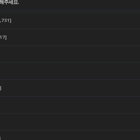
,731]
17]
]
]