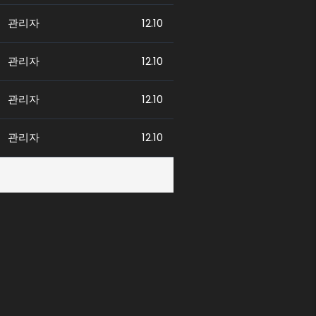
관리자
12.10
관리자
12.10
관리자
12.10
관리자
12.10
 제공하는 토토탑이 최적의 선택입니