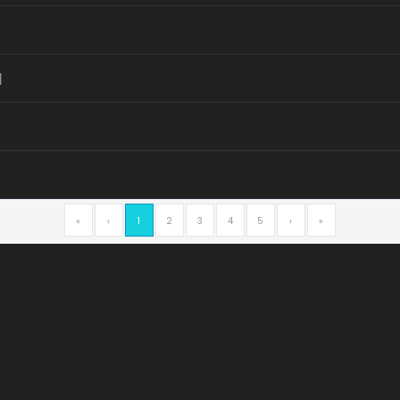
]
«
‹
1
2
3
4
5
›
»
 최신 토토사이트
제공하고 있습니다.카지노, 슬롯, 스포츠배팅등 검증된 토토사이트를