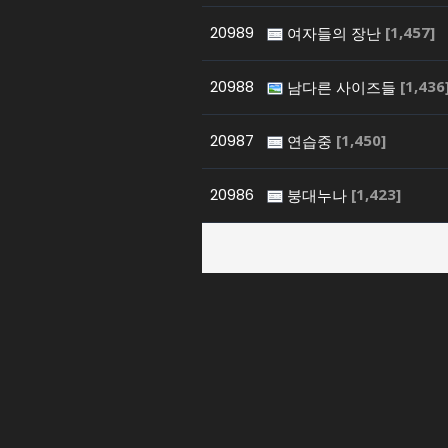
20989
[1,457]
여자들의 장난
20988
[1,436
남다른 사이즈들
20987
[1,450]
연습중
20986
[1,423]
붕대누나
토토사이트
매일 업데이트되는
토토탑은 가장 안전한 토토사이트를 
다.