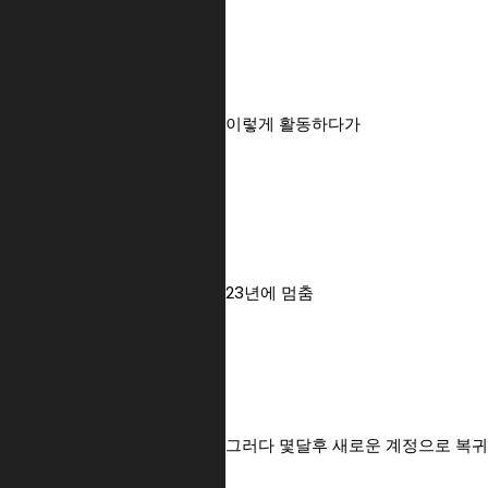
이렇게 활동하다가
23년에 멈춤
그러다 몇달후 새로운 계정으로 복