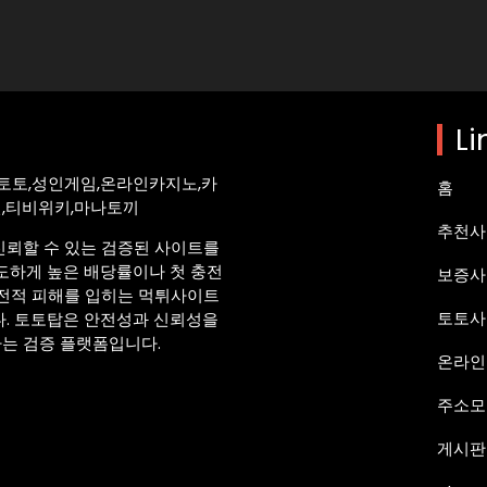
Li
토토,성인게임,온라인카지노,카
홈
션,티비위키,마나토끼
추천사
신뢰할 수 있는 검증된 사이트를
도하게 높은 배당률이나 첫 충전
보증사
금전적 피해를 입히는 먹튀사이트
토토사
다. 토토탑은 안전성과 신뢰성을
는 검증 플랫폼입니다.
온라인
주소모
게시판