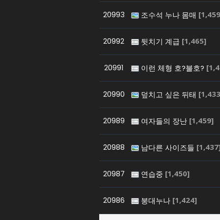
20993
[1,459
조수석 누나 몸매
20992
[1,465]
뒷치기 계급
20991
[1,
이런 체형 호?불호?
20990
[1,433
덮치고 싶은 뒤태
20989
[1,459]
여자들의 장난
20988
[1,437
남다른 사이즈들
20987
[1,450]
연습중
20986
[1,424]
붕대누나