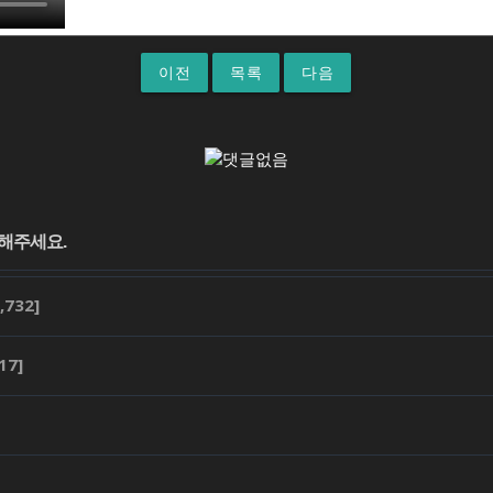
이전
목록
다음
,732]
17]