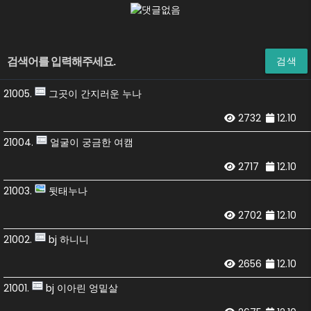
검색
21005.
그곳이 간지러운 누나
2732
12.10
21004.
얼굴이 궁금한 여캠
2717
12.10
21003.
뒷태누나
2702
12.10
21002.
bj 하니니
2656
12.10
21001.
bj 이아린 엉밑살