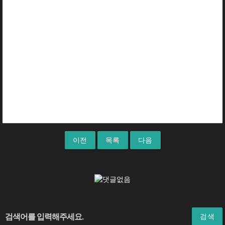
이전
목록
다음
검색