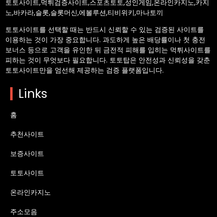
토토사이트,먹튀검증사이트,스포츠토토,성인게임,온라인카지노,카지
노,바카라,슬롯,슬롯머신,에볼루션,티비위키,마나토끼
토토사이트를 선택할 때는 반드시 신뢰할 수 있는 검증된 사이트를
이용하는 것이 가장 중요합니다. 과도하게 높은 배당률이나 첫 충전
보너스 등으로 고객을 유인한 뒤 금전적 피해를 입히는 먹튀사이트를
피하는 것이 무엇보다 필요합니다. 토토탑은 안전성과 신뢰성을 갖춘
토토사이트만을 엄선해 제공하는 검증 플랫폼입니다.
Links
홈
추천사이트
보증사이트
토토사이트
온라인카지노
주소모음