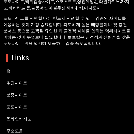
토토사이트,먹튀검증사이트,스포츠토토,성인게임,온라인카지노,카지
노,바카라,슬롯,슬롯머신,에볼루션,티비위키,마나토끼
토토사이트를 선택할 때는 반드시 신뢰할 수 있는 검증된 사이트를
이용하는 것이 가장 중요합니다. 과도하게 높은 배당률이나 첫 충전
보너스 등으로 고객을 유인한 뒤 금전적 피해를 입히는 먹튀사이트를
피하는 것이 무엇보다 필요합니다. 토토탑은 안전성과 신뢰성을 갖춘
토토사이트만을 엄선해 제공하는 검증 플랫폼입니다.
Links
홈
추천사이트
보증사이트
토토사이트
온라인카지노
주소모음