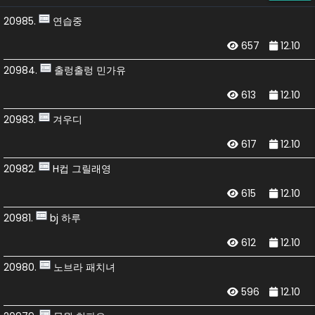
20985.
연습중
657
12.10
20984.
출렁출렁 민가유
613
12.10
20983.
겨우디
617
12.10
20982.
H컵 그릴래영
615
12.10
20981.
bj 하루
612
12.10
20980.
노브라 패치녀
596
12.10