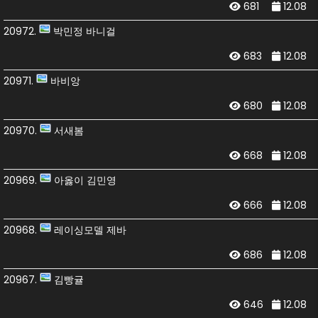
681
12.08
20972.
박민정 바니걸
683
12.08
20971.
바비앙
680
12.08
20970.
서새봄
668
12.08
20969.
아옳이 김민영
666
12.08
20968.
레이싱모델 제바
686
12.08
20967.
김빵귤
646
12.08