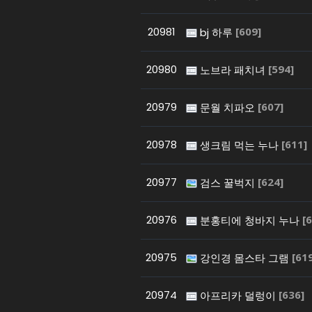
20981
[609]
bj 하루
20980
[594]
노브라 패치녀
20979
[607]
문월 치파오
20978
[611]
생크림 먹는 누나
20977
[624]
검스 꿀벅지
20976
[
분홍티에 청바지 누나
20975
[61
강인경 몸스타 그램
20974
[636]
아프리카 덜렁이