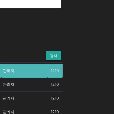
검색
관리자
12.10
관리자
12.10
관리자
12.10
관리자
12.10