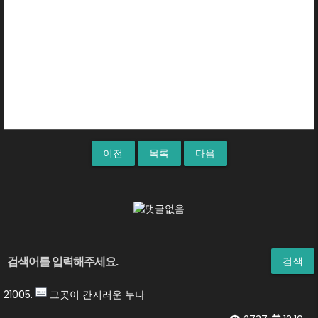
이전
목록
다음
검색
21005.
그곳이 간지러운 누나