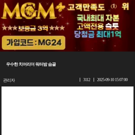
우수한 치어리더 워터밤 슴골
|
|
관리자
3112
2025-09-10 15:07:00