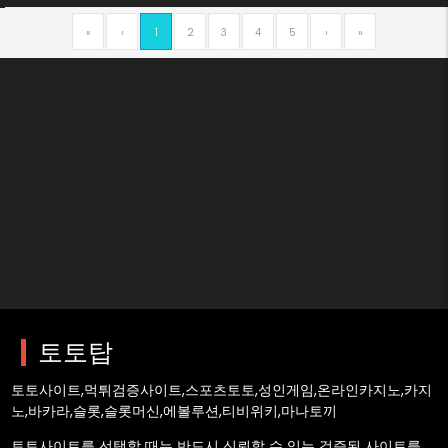
«
‹
1
2
3
4
5
›
»
토토사이트
매일 업데이트되는 최신 토토사이트
토토탑은 가장 안전한 토토사이트를 제공하고 있습니다.카지노, 슬롯, 스
포츠배팅등 검증된 토토사이트를 제공하는 토토탑이 최적의 선택입니다.
토토탑
토토사이트,먹튀검증사이트,스포츠토토,성인게임,온라인카지노,카지
노,바카라,슬롯,슬롯머신,에볼루션,티비위키,마나토끼
토토사이트를 선택할 때는 반드시 신뢰할 수 있는 검증된 사이트를