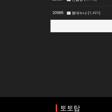
20986
[1,421]
붕대누나
토토사이트
매일 업데이트되는
토토탑은 가장 안전한 토토사이트를 
다.
토토탑