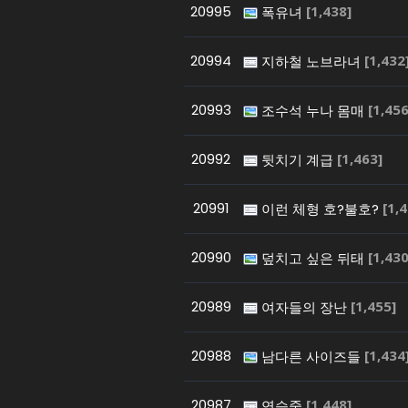
20995
[1,438]
폭유녀
20994
[1,432
지하철 노브라녀
20993
[1,456
조수석 누나 몸매
20992
[1,463]
뒷치기 계급
20991
[1,
이런 체형 호?불호?
20990
[1,430
덮치고 싶은 뒤태
20989
[1,455]
여자들의 장난
20988
[1,434
남다른 사이즈들
20987
[1,448]
연습중