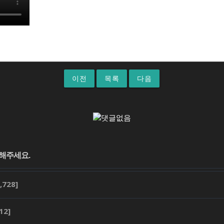
이전
목록
다음
,728]
12]