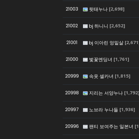
21003
[2,698]
뒷태누나
21002
[2,652]
bj 하니니
21001
[2,671
bj 이아린 엉밑살
21000
[1,761]
벛꽃엔딩녀
20999
[1,815]
속옷 셀카녀
20998
[1,792
지리는 서양누나
20997
[1,936]
노브라 누나들
20996
[1
팬티 보여주는 일본녀