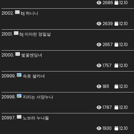
2686
12.10
21002.
bj 하니니
2639
12.10
21001.
bj 이아린 엉밑살
2657
12.10
21000.
벛꽃엔딩녀
1757
12.10
20999.
속옷 셀카녀
1811
12.10
20998.
지리는 서양누나
1787
12.10
20997.
노브라 누나들
1930
12.10