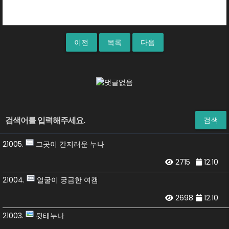
이전
목록
다음
검색
21005.
그곳이 간지러운 누나
2715
12.10
21004.
얼굴이 궁금한 여캠
2698
12.10
21003.
뒷태누나