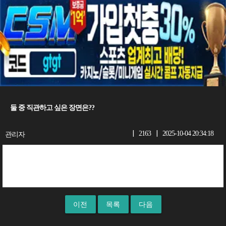
둘 중 직관하고 싶은 장면은??
|
|
관리자
2163
2025-10-04 20:34:18
이전
목록
다음