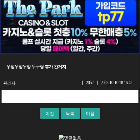
우정우정우정 누구랑 휴가 간거지
|
|
관리자
2052
2025-10-10 18:16:42
이전
목록
다음