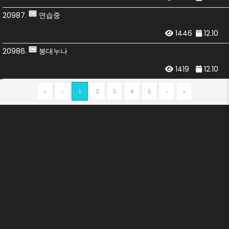
20987.
연습중
1446
12.10
20986.
붕대누나
1419
12.10
«
‹
1
2
3
4
5
›
»
토토사이트
매일 업데이트되는 최신 토토사이트
토토탑은 가장 안전한 토토사이트를 제공하고 있습니다.카지노, 슬롯, 스
포츠배팅등 검증된 토토사이트를 제공하는 토토탑이 최적의 선택입니다.