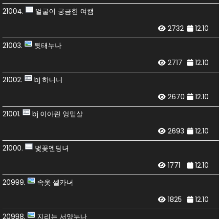
21004.
얼굴이 궁금한 여캠
2732
12.10
21003.
뒷태누나
2717
12.10
21002.
bj 하니니
2670
12.10
21001.
bj 이아린 엉밑살
2693
12.10
21000.
벛꽃엔딩녀
1771
12.10
20999.
속옷 셀카녀
1825
12.10
20998.
지리는 서양누나