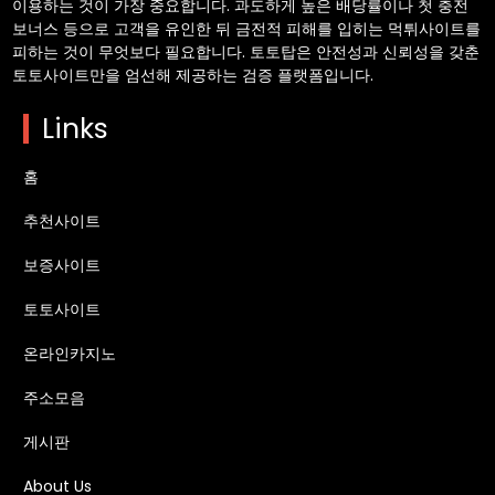
이용하는 것이 가장 중요합니다. 과도하게 높은 배당률이나 첫 충전
보너스 등으로 고객을 유인한 뒤 금전적 피해를 입히는 먹튀사이트를
피하는 것이 무엇보다 필요합니다. 토토탑은 안전성과 신뢰성을 갖춘
토토사이트만을 엄선해 제공하는 검증 플랫폼입니다.
Links
홈
추천사이트
보증사이트
토토사이트
온라인카지노
주소모음
게시판
About Us