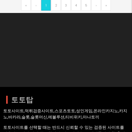
«
‹
1
2
3
4
5
›
»
토토사이트
매일 업데이트되는 최신 토토사이트
토토탑은 가장 안전한 토토사이트를 제공하고 있습니다.카지노, 슬롯, 스
포츠배팅등 검증된 토토사이트를 제공하는 토토탑이 최적의 선택입니다.
토토탑
토토사이트,먹튀검증사이트,스포츠토토,성인게임,온라인카지노,카지
노,바카라,슬롯,슬롯머신,에볼루션,티비위키,마나토끼
토토사이트를 선택할 때는 반드시 신뢰할 수 있는 검증된 사이트를