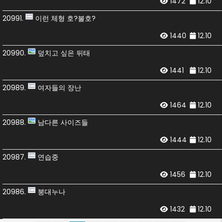
1472
12.10
20991.
이런 체형 호?불호?
1440
12.10
20990.
덮치고 싶은 뒤태
1441
12.10
20989.
여자들의 장난
1464
12.10
20988.
남다른 사이즈들
1444
12.10
20987.
연습중
1456
12.10
20986.
붕대누나
1432
12.10