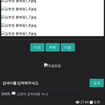
이전
목록
다음
검색
21005.
그곳이 간지러운 누나
2746
12.10