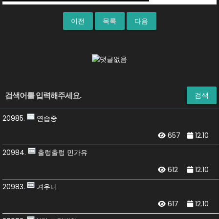
이전
목록
다음
검색
20985.
연습중
657
12.10
20984.
출렁출렁 민가유
612
12.10
20983.
겨우디
617
12.10