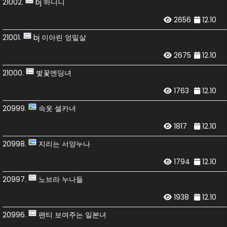
21002.
bj 하니니
2656
12.10
21001.
bj 이아린 엉밑살
2675
12.10
21000.
벛꽃엔딩녀
1763
12.10
20999.
속옷 셀카녀
1817
12.10
20998.
지리는 서양누나
1794
12.10
20997.
노브라 누나들
1938
12.10
20996.
팬티 보여주는 일본녀