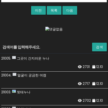
이전
목록
다음
검색
21005.
그곳이 간지러운 누나
2731
12.10
21004.
얼굴이 궁금한 여캠
2717
12.10
21003.
뒷태누나
2702
12.10