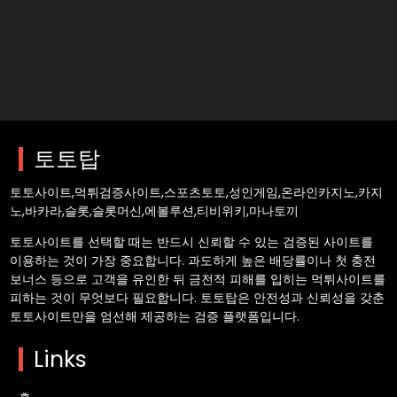
토토탑은 가장 안전한 토토사이트를 제공하고 있습니다.카지노, 슬롯, 스
포츠배팅등 검증된 토토사이트를 제공하는 토토탑이 최적의 선택입니다.
토토탑
토토사이트,먹튀검증사이트,스포츠토토,성인게임,온라인카지노,카지
노,바카라,슬롯,슬롯머신,에볼루션,티비위키,마나토끼
토토사이트를 선택할 때는 반드시 신뢰할 수 있는 검증된 사이트를
이용하는 것이 가장 중요합니다. 과도하게 높은 배당률이나 첫 충전
보너스 등으로 고객을 유인한 뒤 금전적 피해를 입히는 먹튀사이트를
피하는 것이 무엇보다 필요합니다. 토토탑은 안전성과 신뢰성을 갖춘
토토사이트만을 엄선해 제공하는 검증 플랫폼입니다.
Links