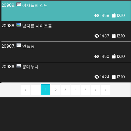
20989.
여자들의 장난
1458
12.10
20988.
남다른 사이즈들
1437
12.10
20987.
연습중
1450
12.10
20986.
붕대누나
1424
12.10
«
‹
1
2
3
4
5
›
»
토토사이트
매일 업데이트되는 최신 토토사이트