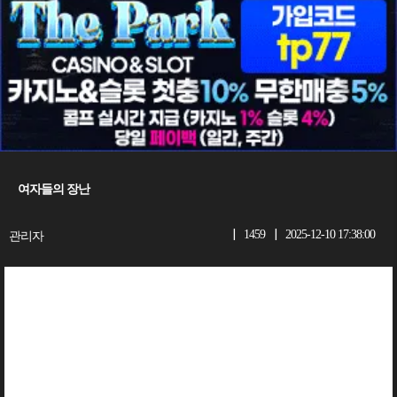
여자들의 장난
|
|
관리자
1459
2025-12-10 17:38:00