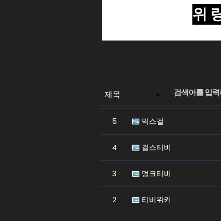
위 
5
믹스걸
4
걸스티비
3
덩크티비
2
티비위키