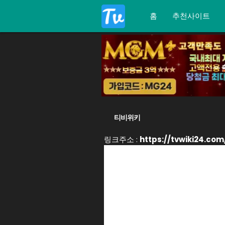
홈
추천사이트
티비위키
링크주소 :
https://tvwiki24.com