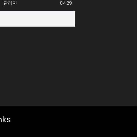
관리자
04.29
 제공하는 토토탑이 최적의 선택입니
nks