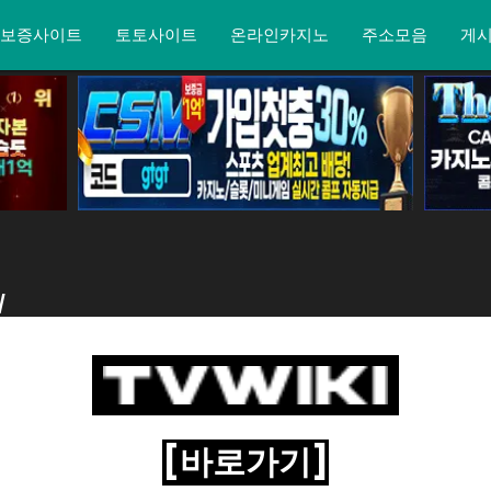
보증사이트
토토사이트
온라인카지노
주소모음
게
/
[바로가기]