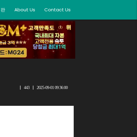
시판
About Us
Contact Us
|
|
443
2025-09-01 09:36:00