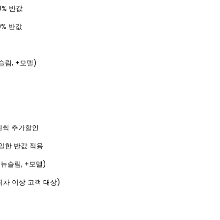
50% 반값
0% 반값
슬림, +모델)
0원씩 추가할인
일한 반값 적용
 뉴슬림, +모델)
회차 이상 고객 대상)