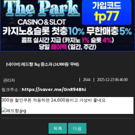
[네이버] 레드향 3kg 중소과 (24,900원/ 무배)
|
|
관리자
2644
2025-12-23 06:46:00
링크주소 :
https://naver.me/GnR94Bhi
300원 할인쿠폰 적용하면 24,600원이고 가성비 좋네요
목록
다음