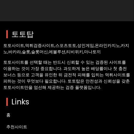
토토탑
토토사이트,먹튀검증사이트,스포츠토토,성인게임,온라인카지노,카지
노,바카라,슬롯,슬롯머신,에볼루션,티비위키,마나토끼
토토사이트를 선택할 때는 반드시 신뢰할 수 있는 검증된 사이트를
이용하는 것이 가장 중요합니다. 과도하게 높은 배당률이나 첫 충전
보너스 등으로 고객을 유인한 뒤 금전적 피해를 입히는 먹튀사이트를
피하는 것이 무엇보다 필요합니다. 토토탑은 안전성과 신뢰성을 갖춘
토토사이트만을 엄선해 제공하는 검증 플랫폼입니다.
Links
홈
추천사이트