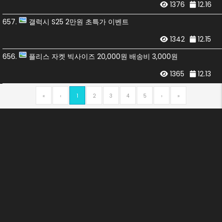
1376
12.16
657.
갤럭시 S25 2만원 초특가 이벤트
1342
12.15
656.
플리스 자켓 빅사이즈 20,000원 배송비 3,000원
1365
12.13
«
‹
1
2
3
4
5
›
»
토토사이트
매일 업데이트되는 최신 토토사이트
토토탑은 가장 안전한 토토사이트를 제공하고 있습니다.카지노, 슬롯, 스
포츠배팅등 검증된 토토사이트를 제공하는 토토탑이 최적의 선택입니다.