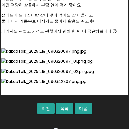
이건 적당히 상큼해서 부담 없이 먹기 좋아요.
샐러드에 드레싱이랑 같이 뿌려 먹어도 잘 어울리고
물에 타서 레몬수로 마시기도 좋아서 활용도 최고 👍
패키지도 귀엽고 가격도 괜찮아서 괜히 한 번 더 공유해봅니다 🙂
이전
목록
다음