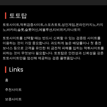
토토탑
토토사이트,먹튀검증사이트,스포츠토토,성인게임,온라인카지노,카지
노,바카라,슬롯,슬롯머신,에볼루션,티비위키,마나토끼
토토사이트를 선택할 때는 반드시 신뢰할 수 있는 검증된 사이트를
이용하는 것이 가장 중요합니다. 과도하게 높은 배당률이나 첫 충전
보너스 등으로 고객을 유인한 뒤 금전적 피해를 입히는 먹튀사이트를
피하는 것이 무엇보다 필요합니다. 토토탑은 안전성과 신뢰성을 갖춘
토토사이트만을 엄선해 제공하는 검증 플랫폼입니다.
Links
홈
추천사이트
보증사이트