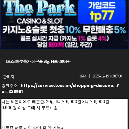
[토스]하루특가 레몬즙 20g, 14포 6900원~
|
|
관리자
1614
2025-12-19 10:07:00
링크주소 :
https://service.toss.im/shopping-discove...?
ai=338581
나는 레몬이에오 레몬즙, 20g, 1박스 6,900원 3박스 9,900원
9,900원 이상 구매 시 무료배송
레몬즙 너무 시면 손이 잘 안 가는데,