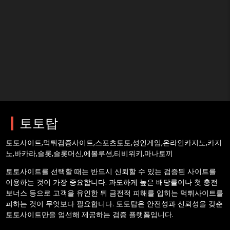
매일 업데이트되는 최신 토토사이트
토토탑은 가장 안전한 토토사이트를 제공하고 있습니다.카지노, 슬롯, 스
포츠배팅등 검증된 토토사이트를 제공하는 토토탑이 최적의 선택입니다.
토토탑
토토사이트,먹튀검증사이트,스포츠토토,성인게임,온라인카지노,카지
노,바카라,슬롯,슬롯머신,에볼루션,티비위키,마나토끼
토토사이트를 선택할 때는 반드시 신뢰할 수 있는 검증된 사이트를
이용하는 것이 가장 중요합니다. 과도하게 높은 배당률이나 첫 충전
보너스 등으로 고객을 유인한 뒤 금전적 피해를 입히는 먹튀사이트를
피하는 것이 무엇보다 필요합니다. 토토탑은 안전성과 신뢰성을 갖춘
토토사이트만을 엄선해 제공하는 검증 플랫폼입니다.