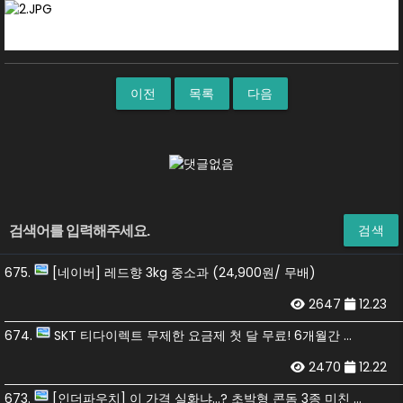
이전
목록
다음
검색
675.
[네이버] 레드향 3kg 중소과 (24,900원/ 무배)
2647
12.23
674.
SKT 티다이렉트 무제한 요금제 첫 달 무료! 6개월간 네페 33,000원! 티빙 12개월 무료! 이벤트
2470
12.22
673.
[인더파우치] 이 가격 실화냐…? 초박형 콘돔 3종 미친 특가 7000원