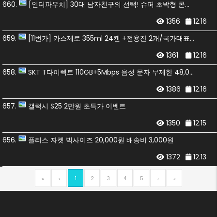
660.
[인더파우치] 30대 남자친구의 선택! 슈퍼 초박형 콘돔 8000원 (한정수량)
1356
12.16
659.
[11번가] 카스제로 355ml 24캔 +전용잔 2개/국가대표 응원패키지 (15,780원/무료)
1361
12.16
658.
SKT T다이렉트 110GB+5Mbps 음성 문자 무제한 48,000원(첫 6개월 네이버페이 33,000원 지급)
1386
12.16
657.
갤럭시 S25 2만원 초특가 이벤트
1350
12.15
656.
플리스 자켓 빅사이즈 20,000원 배송비 3,000원
1372
12.13
«
‹
1
2
3
4
5
›
»
토토사이트