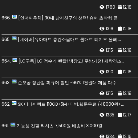
1780
12.18
666.
[인더파우치] 30대 남자친구의 선택! 슈퍼 초박형 콘돔 8000원 (한정수량)
1316
12.18
665.
[네이버]유아매트 층간소음매트 롤매트 티지오 올해 최저가/8,900원 무료배송
1315
12.18
664.
[LG구독] LG 정수기 렌탈! 냉장고! 주방가전! 세탁건조기! TV! 안마의자! 할인! 사은혜택!
1310
12.18
663.
손오공 장난감 피규어 할인 ~96% 1천원대 제품 다수
1315
12.18
662.
SK 티다이렉트 110GB+5M+티빙,웹툰무료 /48000원+네페 월 33,000원 (6개월)→ 체감가월15,000원 (알뜰폰X)
1335
12.17
661.
기능성 긴팔 티셔츠 7,500원 배송비 3,000원
1334
12.16