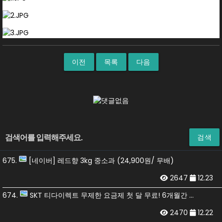
이전
목록
다음
검색
675.
[네이버] 레드향 3kg 중소과 (24,900원/ 무배)
2647
12.23
674.
SKT 티다이렉트 무제한 요금제 첫 달 무료! 6개월간 네페 33,000원! 티빙 12개월 무료! 이벤트
2470
12.22