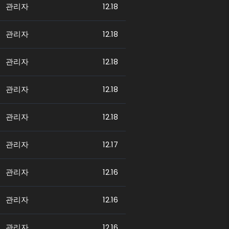
관리자
12.18
관리자
12.18
관리자
12.18
관리자
12.18
관리자
12.18
관리자
12.17
관리자
12.16
관리자
12.16
관리자
12.16