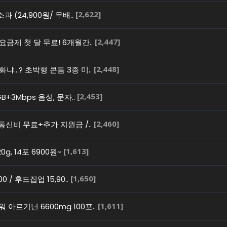
[2,622]
과 (24,900원/ 무배..
[2,447]
요금제 첫 달 무료! 6개월간..
[2,448]
화냐…? 초박형 콘돔 3종 미..
[2,453]
B+3Mbps 음성, 문자..
[2,460]
 통신비 무료+추가 지원금 /..
[1,613]
g, 14포 6900원~
[1,650]
 / 후드집업 15,90..
[1,611]
아르기닌 6600mg 100포..