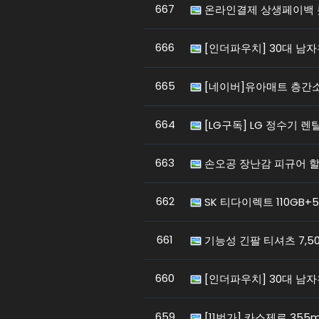
667
온라인결제 상생페이백
666
[인더파우치] 30대 남자
665
[네이버]유아매트 층간소
664
[LG구독] LG 정수기 렌탈
663
손오공 장난감 피규어 할인
662
SK 티다이렉트 110GB+
661
기능성 긴팔 티셔츠 7,50
660
[인더파우치] 30대 남자
659
[11번가] 카스제로 355m