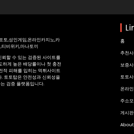
Li
토토,성인게임,온라인카지노,카
홈
션,티비위키,마나토끼
추천사
신뢰할 수 있는 검증된 사이트를
도하게 높은 배당률이나 첫 충전
보증사
금전적 피해를 입히는 먹튀사이트
토토사
다. 토토탑은 안전성과 신뢰성을
는 검증 플랫폼입니다.
온라인
주소모
게시판
About