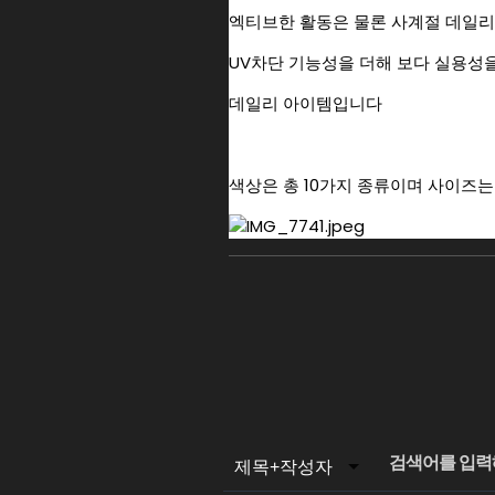
엑티브한 활동은 물론 사계절 데일리
UV차단 기능성을 더해 보다 실용성
데일리 아이템입니다
색상은 총 10가지 종류이며 사이즈는 