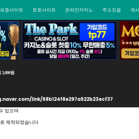
보증사이트
토토사이트
온라인카지노
주소모음
게
3,000원
g.naver.com/link/68b124f8e297a522b23ecf37
수 있으며
재로 제작되었습니다