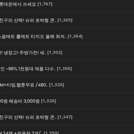
[1,767]
 롯데온에서 쓰세요
[1,305]
친구의 선택! 슈퍼 초박형 콘..
[1,304]
음매트 롤매트 티지오 올해 최저..
[1,302]
! 냉장고! 주방가전! 세..
[1,306]
 ~96% 1천원대 제품 다수..
[1,326]
5M+티빙,웹툰무료 /480..
[1,326]
0원 배송비 3,000원
[1,347]
친구의 선택! 슈퍼 초박형 콘..
[1,350]
l 24캔 +전용잔 2개/..