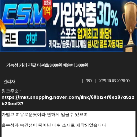
기능성 카라 긴팔 티셔츠 9,000원 배송비 3,000원
|
|
관리자
380
2025-10-03 20:38:00
링크주소 :
https://mkt.shopping.naver.com/link/68b124f8e297a522
b23ecf37
가볍고 여유로운핏이라 편하게 입을수 있으며
흡수성과 속건성이 뛰어난 메쉬 소재로 제작되었습니다