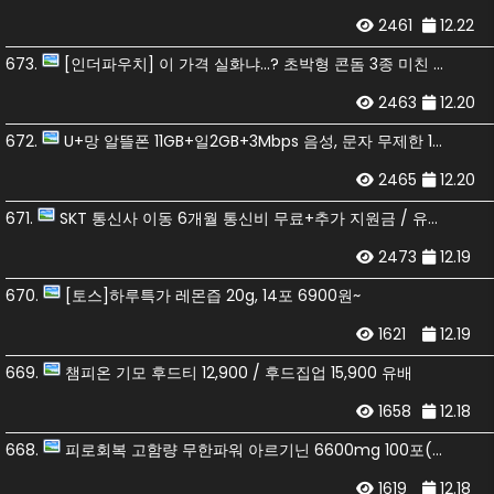
2461
12.22
673.
[인더파우치] 이 가격 실화냐…? 초박형 콘돔 3종 미친 특가 7000원
2463
12.20
672.
U+망 알뜰폰 11GB+일2GB+3Mbps 음성, 문자 무제한 16,000원(첫 7개월)
2465
12.20
671.
SKT 통신사 이동 6개월 통신비 무료+추가 지원금 / 유심비+배송비 무료
2473
12.19
670.
[토스]하루특가 레몬즙 20g, 14포 6900원~
1621
12.19
669.
챔피온 기모 후드티 12,900 / 후드집업 15,900 유배
1658
12.18
668.
피로회복 고함량 무한파워 아르기닌 6600mg 100포(1박스) (25,900원/무배)
1619
12.18