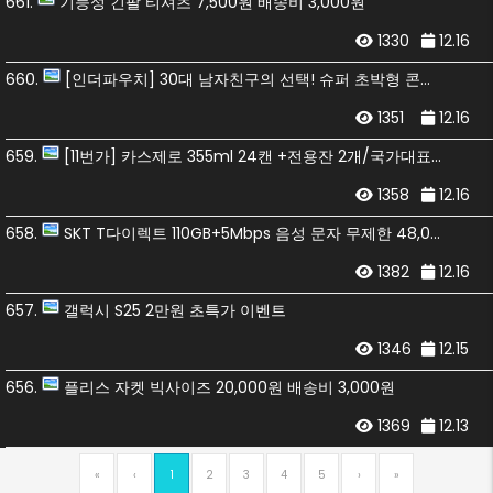
661.
기능성 긴팔 티셔츠 7,500원 배송비 3,000원
1330
12.16
660.
[인더파우치] 30대 남자친구의 선택! 슈퍼 초박형 콘돔 8000원 (한정수량)
1351
12.16
659.
[11번가] 카스제로 355ml 24캔 +전용잔 2개/국가대표 응원패키지 (15,780원/무료)
1358
12.16
658.
SKT T다이렉트 110GB+5Mbps 음성 문자 무제한 48,000원(첫 6개월 네이버페이 33,000원 지급)
1382
12.16
657.
갤럭시 S25 2만원 초특가 이벤트
1346
12.15
656.
플리스 자켓 빅사이즈 20,000원 배송비 3,000원
1369
12.13
«
‹
1
2
3
4
5
›
»