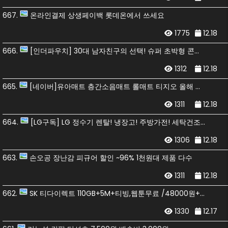
667.
온라인결제 상생페이백 롯데온에서 쓰세요
1775
12.18
666.
[인더파우치] 30대 남자친구의 선택! 슈퍼 초박형 콘돔 8000원 (한정수량)
1312
12.18
665.
[네이버]유아매트 층간소음매트 롤매트 티지오 올해 최저가/8,900원 무료배송
1311
12.18
664.
[LG구독] LG 정수기 렌탈! 냉장고! 주방가전! 세탁건조기! TV! 안마의자! 할인! 사은혜택!
1306
12.18
663.
손오공 장난감 피규어 할인 ~96% 1천원대 제품 다수
1311
12.18
662.
SK 티다이렉트 110GB+5M+티빙,웹툰무료 /48000원+네페 월 33,000원 (6개월)→ 체감가월15,000원 (알뜰폰X)
1330
12.17