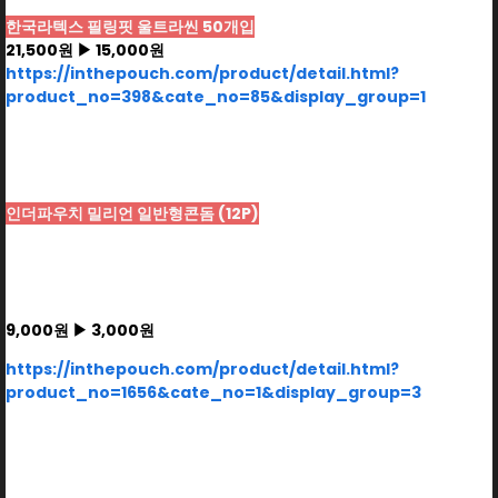
한국라텍스 필링핏 울트라씬 50개입
21,500원 ▶ 15,000원
https://inthepouch.com/product/detail.html?
product_no=398&cate_no=85&display_group=1
인더파우치 밀리언 일반형콘돔 (12P)
9,000원 ▶ 3,000원
https://inthepouch.com/product/detail.html?
product_no=1656&cate_no=1&display_group=3