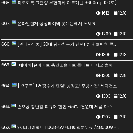
668.
피로회복 고함량 무한파워 아르기닌 6600mg 100포(1박스) (25,900원/무배)
1612
12.18
667.
온라인결제 상생페이백 롯데온에서 쓰세요
1769
12.18
666.
[인더파우치] 30대 남자친구의 선택! 슈퍼 초박형 콘돔 8000원 (한정수량)
1306
12.18
665.
[네이버]유아매트 층간소음매트 롤매트 티지오 올해 최저가/8,900원 무료배송
1305
12.18
664.
[LG구독] LG 정수기 렌탈! 냉장고! 주방가전! 세탁건조기! TV! 안마의자! 할인! 사은혜택!
1303
12.18
663.
손오공 장난감 피규어 할인 ~96% 1천원대 제품 다수
1307
12.18
662.
SK 티다이렉트 110GB+5M+티빙,웹툰무료 /48000원+네페 월 33,000원 (6개월)→ 체감가월15,000원 (알뜰폰X)