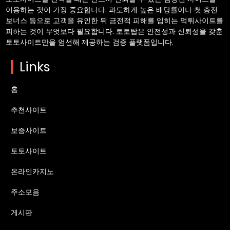
이용하는 것이 가장 중요합니다. 과도하게 높은 배당률이나 첫 충전
보너스 등으로 고객을 유인한 뒤 금전적 피해를 입히는 먹튀사이트를
피하는 것이 무엇보다 필요합니다. 토토탑은 안전성과 신뢰성을 갖춘
토토사이트만을 엄선해 제공하는 검증 플랫폼입니다.
Links
홈
추천사이트
보증사이트
토토사이트
온라인카지노
주소모음
게시판