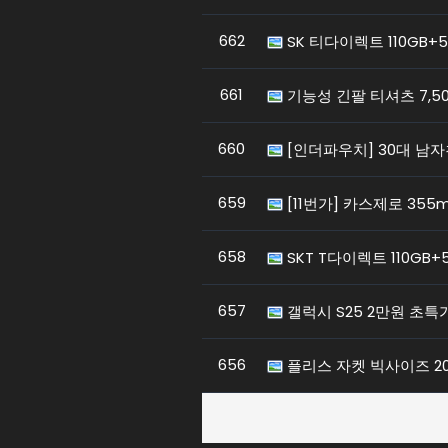
662
SK 티다이렉트 110GB+
661
기능성 긴팔 티셔츠 7,50
660
[인더파우치] 30대 남자
659
[11번가] 카스제로 355m
658
SKT T다이렉트 110GB+
657
갤럭시 S25 2만원 초
656
플리스 자켓 빅사이즈 20,