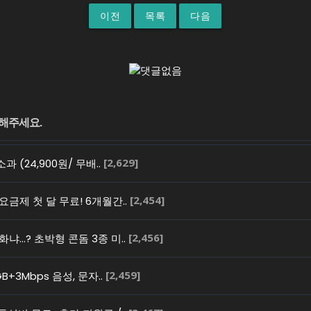
이전
목록
다음
[2,629]
과 (24,900원/ 무배..
[2,454]
요금제 첫 달 무료! 6개월간..
[2,456]
화냐…? 초박형 콘돔 3종 미..
[2,459]
B+3Mbps 음성, 문자..