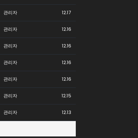
관리자
12.17
관리자
12.16
관리자
12.16
관리자
12.16
관리자
12.16
관리자
12.15
관리자
12.13