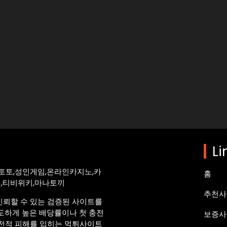
 최신 토토사이트
제공하고 있습니다.카지노, 슬롯, 스포츠배팅등 검증된 토토사이트를
Li
토토,성인게임,온라인카지노,카
홈
션,티비위키,마나토끼
추천사
신뢰할 수 있는 검증된 사이트를
도하게 높은 배당률이나 첫 충전
보증사
금전적 피해를 입히는 먹튀사이트