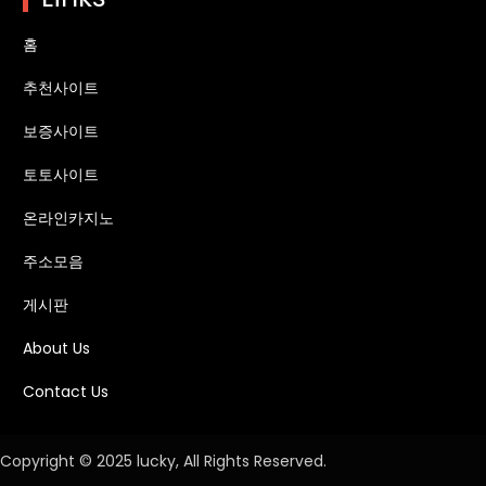
홈
추천사이트
보증사이트
토토사이트
온라인카지노
주소모음
게시판
About Us
Contact Us
Copyright © 2025 lucky, All Rights Reserved.