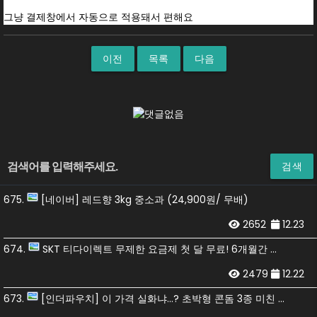
그냥 결제창에서 자동으로 적용돼서 편해요
이전
목록
다음
검색
675.
[네이버] 레드향 3kg 중소과 (24,900원/ 무배)
2652
12.23
674.
SKT 티다이렉트 무제한 요금제 첫 달 무료! 6개월간 네페 33,000원! 티빙 12개월 무료! 이벤트
2479
12.22
673.
[인더파우치] 이 가격 실화냐…? 초박형 콘돔 3종 미친 특가 7000원