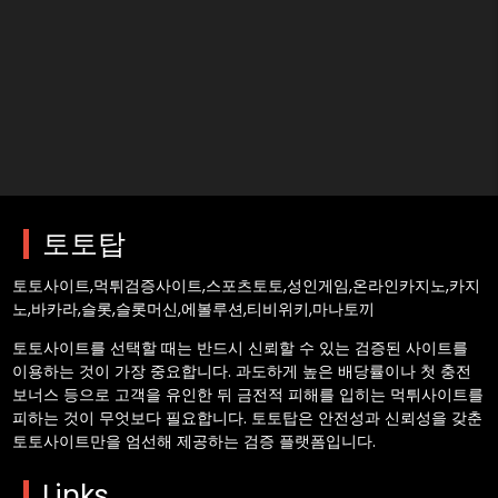
매일 업데이트되는 최신 토토사이트
토토탑은 가장 안전한 토토사이트를 제공하고 있습니다.카지노, 슬롯, 스
포츠배팅등 검증된 토토사이트를 제공하는 토토탑이 최적의 선택입니다.
토토탑
토토사이트,먹튀검증사이트,스포츠토토,성인게임,온라인카지노,카지
노,바카라,슬롯,슬롯머신,에볼루션,티비위키,마나토끼
토토사이트를 선택할 때는 반드시 신뢰할 수 있는 검증된 사이트를
이용하는 것이 가장 중요합니다. 과도하게 높은 배당률이나 첫 충전
보너스 등으로 고객을 유인한 뒤 금전적 피해를 입히는 먹튀사이트를
피하는 것이 무엇보다 필요합니다. 토토탑은 안전성과 신뢰성을 갖춘
토토사이트만을 엄선해 제공하는 검증 플랫폼입니다.
Links