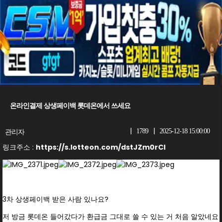
온라인결제 상생페이백 롯데온에서 쓰세요
|
|
관리자
1789
2025-12-18 15:00:00
링크주소 :
https://s.lotteon.com/dstJZm0rCl
3차 상생페이백 받은 사람 있나요?
저 방금 롯데온 들어갔다가 환급금 그대로 쓸 수 있는 거 처음 알았네요