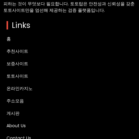
피하는 것이 무엇보다 필요합니다. 토토탑은 안전성과 신뢰성을 갖춘
토토사이트만을 엄선해 제공하는 검증 플랫폼입니다.
Links
홈
추천사이트
보증사이트
토토사이트
온라인카지노
주소모음
게시판
About Us
Contact Us