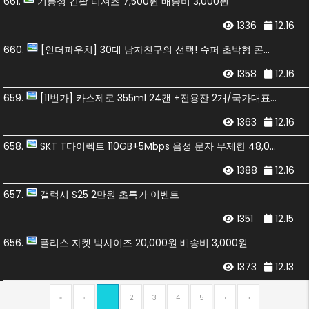
661.
기능성 긴팔 티셔츠 7,500원 배송비 3,000원
1336
12.16
660.
[인더파우치] 30대 남자친구의 선택! 슈퍼 초박형 콘돔 8000원 (한정수량)
1358
12.16
659.
[11번가] 카스제로 355ml 24캔 +전용잔 2개/국가대표 응원패키지 (15,780원/무료)
1363
12.16
658.
SKT T다이렉트 110GB+5Mbps 음성 문자 무제한 48,000원(첫 6개월 네이버페이 33,000원 지급)
1388
12.16
657.
갤럭시 S25 2만원 초특가 이벤트
1351
12.15
656.
플리스 자켓 빅사이즈 20,000원 배송비 3,000원
1373
12.13
«
‹
1
2
3
4
5
›
»