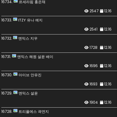
16734.
르세라핌 홍은채
2547
12.16
16733.
ITZY 유나 예지
2541
12.16
16732.
엔믹스 지우
1728
12.16
16731.
엔믹스 해원 설윤 배이
1696
12.16
16730.
아이브 안유진
1693
12.16
16729.
엔믹스 설윤
1904
12.16
16728.
트리플에스 곽연지