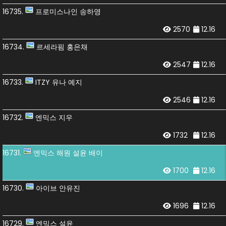
16735.
프로미스나인 송하영
2570
12.16
16734.
르세라핌 홍은채
2547
12.16
16733.
ITZY 유나 예지
2546
12.16
16732.
엔믹스 지우
1732
12.16
16731.
엔믹스 해원 설윤 배이
1700
12.16
16730.
아이브 안유진
1696
12.16
16729.
엔믹스 설윤