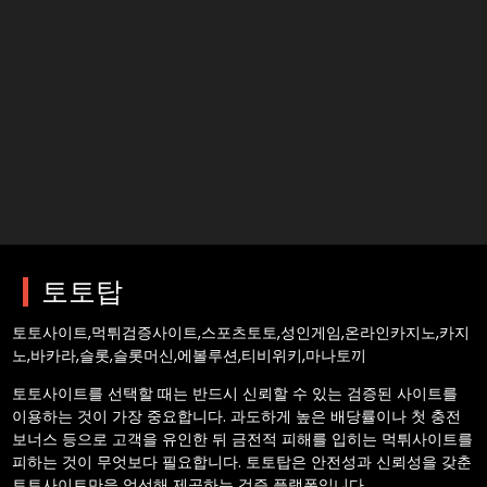
토토사이트
매일 업데이트되는 최신 토토사이트
토토탑은 가장 안전한 토토사이트를 제공하고 있습니다.카지노, 슬롯, 스
포츠배팅등 검증된 토토사이트를 제공하는 토토탑이 최적의 선택입니다.
토토탑
토토사이트,먹튀검증사이트,스포츠토토,성인게임,온라인카지노,카지
노,바카라,슬롯,슬롯머신,에볼루션,티비위키,마나토끼
토토사이트를 선택할 때는 반드시 신뢰할 수 있는 검증된 사이트를
이용하는 것이 가장 중요합니다. 과도하게 높은 배당률이나 첫 충전
보너스 등으로 고객을 유인한 뒤 금전적 피해를 입히는 먹튀사이트를
피하는 것이 무엇보다 필요합니다. 토토탑은 안전성과 신뢰성을 갖춘
토토사이트만을 엄선해 제공하는 검증 플랫폼입니다.