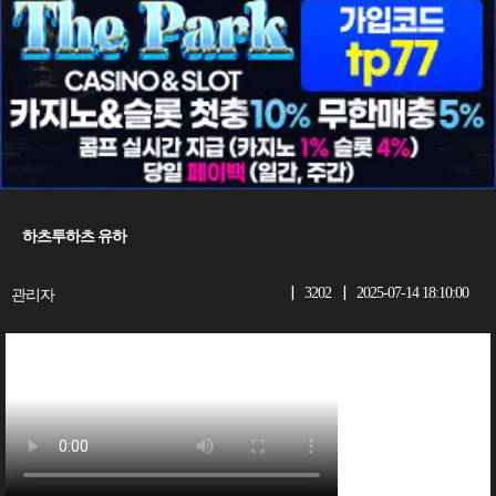
하츠투하츠 유하
|
|
관리자
3202
2025-07-14 18:10:00