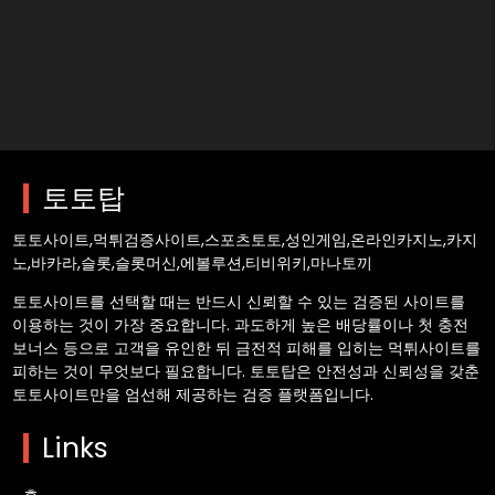
토토탑은 가장 안전한 토토사이트를 제공하고 있습니다.카지노, 슬롯, 스
포츠배팅등 검증된 토토사이트를 제공하는 토토탑이 최적의 선택입니다.
토토탑
토토사이트,먹튀검증사이트,스포츠토토,성인게임,온라인카지노,카지
노,바카라,슬롯,슬롯머신,에볼루션,티비위키,마나토끼
토토사이트를 선택할 때는 반드시 신뢰할 수 있는 검증된 사이트를
이용하는 것이 가장 중요합니다. 과도하게 높은 배당률이나 첫 충전
보너스 등으로 고객을 유인한 뒤 금전적 피해를 입히는 먹튀사이트를
피하는 것이 무엇보다 필요합니다. 토토탑은 안전성과 신뢰성을 갖춘
토토사이트만을 엄선해 제공하는 검증 플랫폼입니다.
Links