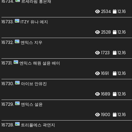
16734.
르세라핌 홍은채
2534
12.16
16733.
ITZY 유나 예지
2528
12.16
16732.
엔믹스 지우
1723
12.16
16731.
엔믹스 해원 설윤 배이
1691
12.16
16730.
아이브 안유진
1689
12.16
16729.
엔믹스 설윤
1900
12.16
16728.
트리플에스 곽연지