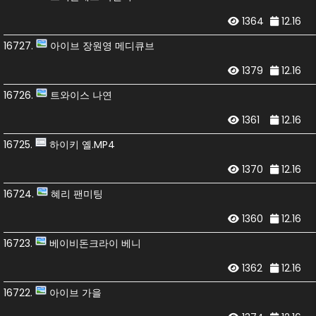
1364
12.16
16727.
아이브 장원영 메디큐브
1379
12.16
16726.
트와이스 나연
1361
12.16
16725.
하이키 옐.MP4
1370
12.16
16724.
혜리 팬미팅
1360
12.16
16723.
베이비돈크라이 베니
1362
12.16
16722.
아이브 가을