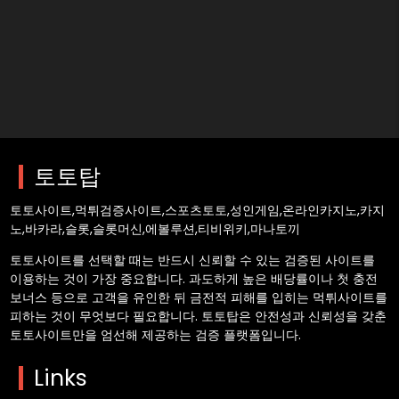
토토탑은 가장 안전한 토토사이트를 제공하고 있습니다.카지노, 슬롯, 스
포츠배팅등 검증된 토토사이트를 제공하는 토토탑이 최적의 선택입니다.
토토탑
토토사이트,먹튀검증사이트,스포츠토토,성인게임,온라인카지노,카지
노,바카라,슬롯,슬롯머신,에볼루션,티비위키,마나토끼
토토사이트를 선택할 때는 반드시 신뢰할 수 있는 검증된 사이트를
이용하는 것이 가장 중요합니다. 과도하게 높은 배당률이나 첫 충전
보너스 등으로 고객을 유인한 뒤 금전적 피해를 입히는 먹튀사이트를
피하는 것이 무엇보다 필요합니다. 토토탑은 안전성과 신뢰성을 갖춘
토토사이트만을 엄선해 제공하는 검증 플랫폼입니다.
Links