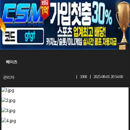
헤이즈
|
|
관리자
3300
2025-08-01 20:54:00