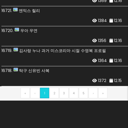
1369
12.16
16721.
엔믹스 릴리
1384
12.16
16720.
우아 우연
1356
12.16
16719.
김사랑 누나 과거 미스코리아 시절 수영복 프로필
1364
12.16
16718.
탁구 신유빈 사복
1372
12.15
«
‹
1
2
3
4
5
›
»
토토사이트
매일 업데이트되는 최신 토토사이트