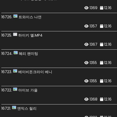
1369
12.16
16726.
트와이스 나연
1357
12.16
16725.
하이키 옐.MP4
1367
12.16
16724.
혜리 팬미팅
1355
12.16
16723.
베이비돈크라이 베니
1355
12.16
16722.
아이브 가을
1368
12.16
16721.
엔믹스 릴리