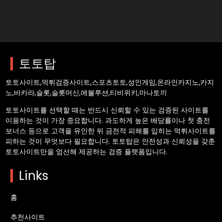
토토탑
토토사이트,먹튀검증사이트,스포츠토토,성인게임,온라인카지노,카지
노,바카라,슬롯,슬롯머신,에볼루션,티비위키,마나토끼
토토사이트를 선택할 때는 반드시 신뢰할 수 있는 검증된 사이트를
이용하는 것이 가장 중요합니다. 과도하게 높은 배당률이나 첫 충전
보너스 등으로 고객을 유인한 뒤 금전적 피해를 입히는 먹튀사이트를
피하는 것이 무엇보다 필요합니다. 토토탑은 안전성과 신뢰성을 갖춘
토토사이트만을 엄선해 제공하는 검증 플랫폼입니다.
Links
홈
추천사이트