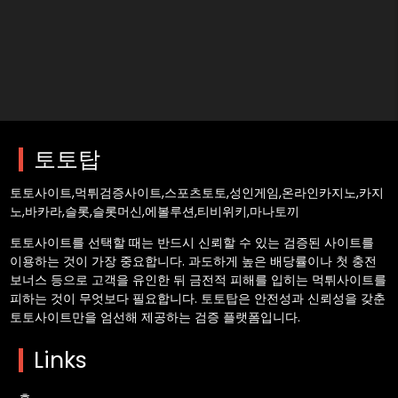
토토탑은 가장 안전한 토토사이트를 제공하고 있습니다.카지노, 슬롯, 스
포츠배팅등 검증된 토토사이트를 제공하는 토토탑이 최적의 선택입니다.
토토탑
토토사이트,먹튀검증사이트,스포츠토토,성인게임,온라인카지노,카지
노,바카라,슬롯,슬롯머신,에볼루션,티비위키,마나토끼
토토사이트를 선택할 때는 반드시 신뢰할 수 있는 검증된 사이트를
이용하는 것이 가장 중요합니다. 과도하게 높은 배당률이나 첫 충전
보너스 등으로 고객을 유인한 뒤 금전적 피해를 입히는 먹튀사이트를
피하는 것이 무엇보다 필요합니다. 토토탑은 안전성과 신뢰성을 갖춘
토토사이트만을 엄선해 제공하는 검증 플랫폼입니다.
Links