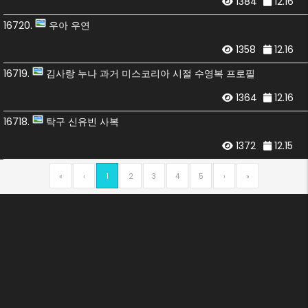
1384
12.16
16720.
우아 우연
1358
12.16
16719.
김사랑 누나 과거 미스코리아 시절 수영복 프로필
1364
12.16
16718.
탁구 신유빈 사복
1372
12.15
«
‹
1
2
3
4
5
›
»
토토사이트
매일 업데이트되는 최신 토토사이트
토토탑은 가장 안전한 토토사이트를 제공하고 있습니다.카지노, 슬롯, 스
포츠배팅등 검증된 토토사이트를 제공하는 토토탑이 최적의 선택입니다.