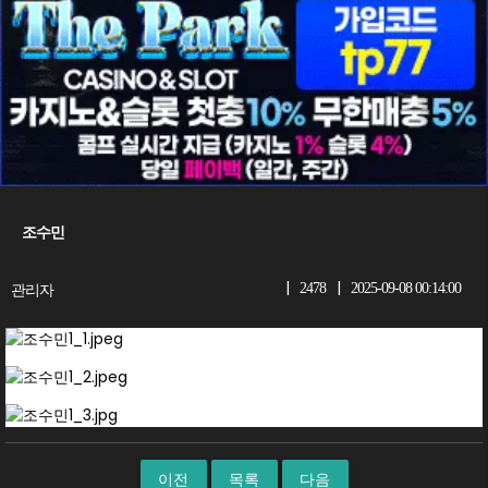
조수민
|
|
관리자
2478
2025-09-08 00:14:00
이전
목록
다음