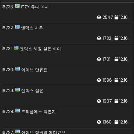
16733.
ITZY 유나 예지
2547
12.16
16732.
엔믹스 지우
1732
12.16
16731.
엔믹스 해원 설윤 배이
1701
12.16
16730.
아이브 안유진
1696
12.16
16729.
엔믹스 설윤
1907
12.16
16728.
트리플에스 곽연지
1360
12.16
16727.
아이브 장원영 메디큐브