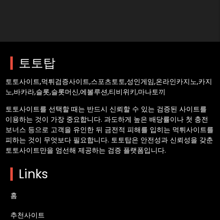
토토탑
토토사이트,먹튀검증사이트,스포츠토토,성인게임,온라인카지노,카지
노,바카라,슬롯,슬롯머신,에볼루션,티비위키,마나토끼
토토사이트를 선택할 때는 반드시 신뢰할 수 있는 검증된 사이트를
이용하는 것이 가장 중요합니다. 과도하게 높은 배당률이나 첫 충전
보너스 등으로 고객을 유인한 뒤 금전적 피해를 입히는 먹튀사이트를
피하는 것이 무엇보다 필요합니다. 토토탑은 안전성과 신뢰성을 갖춘
토토사이트만을 엄선해 제공하는 검증 플랫폼입니다.
Links
홈
추천사이트