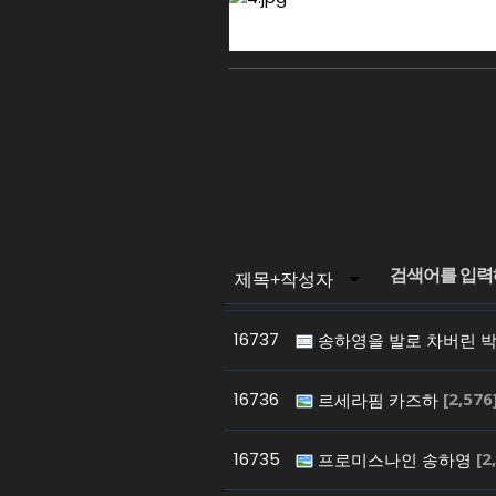
16737
송하영을 발로 차버린 
16736
[2,576
르세라핌 카즈하
16735
[2
프로미스나인 송하영