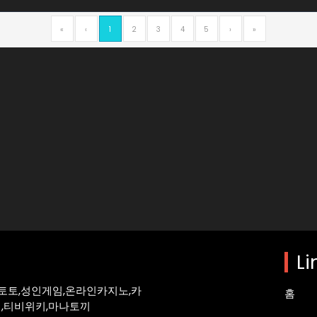
«
‹
1
2
3
4
5
›
»
 최신 토토사이트
제공하고 있습니다.카지노, 슬롯, 스포츠배팅등 검증된 토토사이트를
Li
토토,성인게임,온라인카지노,카
홈
션,티비위키,마나토끼