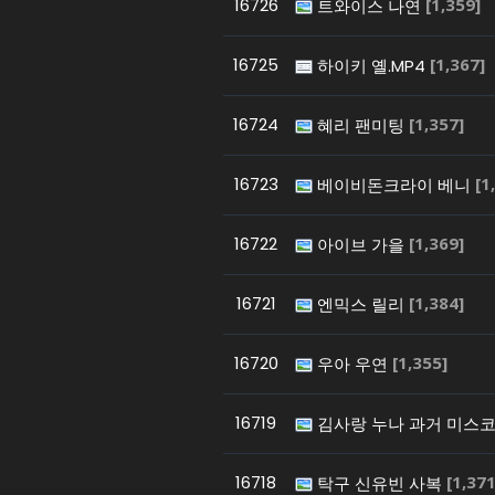
16726
[1,359]
트와이스 나연
16725
[1,367]
하이키 옐.MP4
16724
[1,357]
혜리 팬미팅
16723
[1
베이비돈크라이 베니
16722
[1,369]
아이브 가을
16721
[1,384]
엔믹스 릴리
16720
[1,355]
우아 우연
16719
김사랑 누나 과거 미스
16718
[1,371
탁구 신유빈 사복