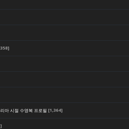
,358]
[1,364]
코리아 시절 수영복 프로필
]