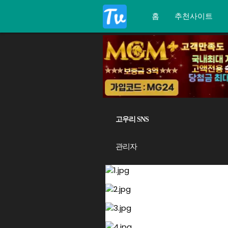
홈
추천사이트
고우리 SNS
관리자