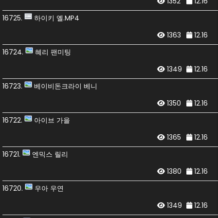
1352
12.16
16725.
하이키 옐.MP4
1363
12.16
16724.
혜리 팬미팅
1349
12.16
16723.
베이비돈크라이 베니
1350
12.16
16722.
아이브 가을
1365
12.16
16721.
엔믹스 릴리
1380
12.16
16720.
우아 우연
1349
12.16