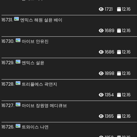
1721
12.16
16731.
엔믹스 해원 설윤 배이
1689
12.16
16730.
아이브 안유진
1686
12.16
16729.
엔믹스 설윤
1898
12.16
16728.
트리플에스 곽연지
1354
12.16
16727.
아이브 장원영 메디큐브
1365
12.16
16726.
트와이스 나연