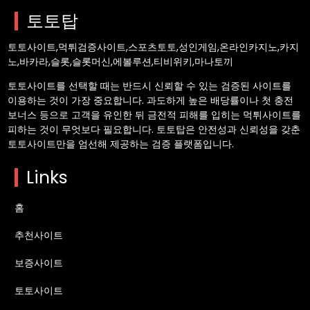
토토탑
토토사이트,먹튀검증사이트,스포츠토토,성인게임,온라인카지노,카지
노,바카라,슬롯,슬롯머신,에볼루션,티비위키,마나토끼
토토사이트를 선택할 때는 반드시 신뢰할 수 있는 검증된 사이트를
이용하는 것이 가장 중요합니다. 과도하게 높은 배당률이나 첫 충전
보너스 등으로 고객을 유인한 뒤 금전적 피해를 입히는 먹튀사이트를
피하는 것이 무엇보다 필요합니다. 토토탑은 안전성과 신뢰성을 갖춘
토토사이트만을 엄선해 제공하는 검증 플랫폼입니다.
Links
홈
추천사이트
보증사이트
토토사이트