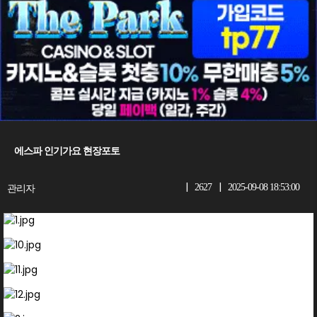
에스파 인기가요 현장포토
|
|
관리자
2627
2025-09-08 18:53:00