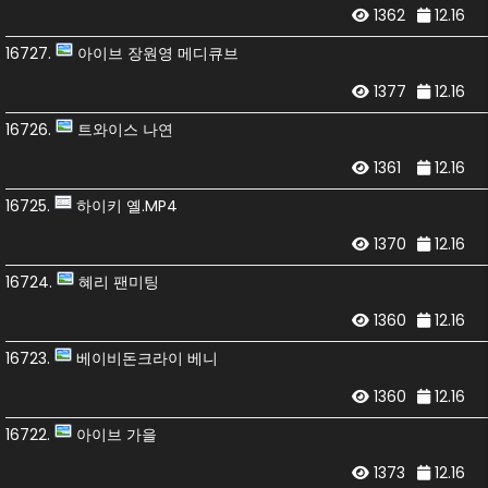
1362
12.16
16727.
아이브 장원영 메디큐브
1377
12.16
16726.
트와이스 나연
1361
12.16
16725.
하이키 옐.MP4
1370
12.16
16724.
혜리 팬미팅
1360
12.16
16723.
베이비돈크라이 베니
1360
12.16
16722.
아이브 가을
1373
12.16