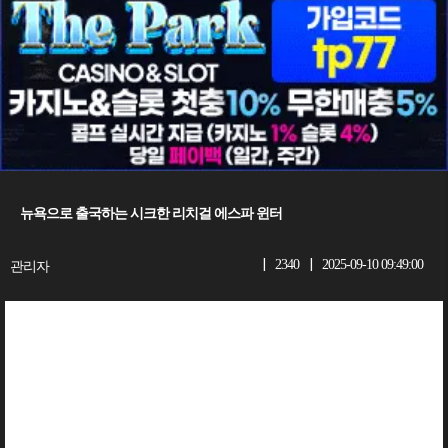
뉴욕으로 출국하는 시크한 리치걸 에스파 윈터
|
|
관리자
2340
2025-09-10 09:49:00