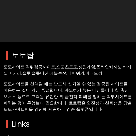
토토탑은 가장 안전한 토토사이트를 제공하고 있습니다.카지노, 슬롯, 스
포츠배팅등 검증된 토토사이트를 제공하는 토토탑이 최적의 선택입니다.
토토탑
토토사이트,먹튀검증사이트,스포츠토토,성인게임,온라인카지노,카지
노,바카라,슬롯,슬롯머신,에볼루션,티비위키,마나토끼
토토사이트를 선택할 때는 반드시 신뢰할 수 있는 검증된 사이트를
이용하는 것이 가장 중요합니다. 과도하게 높은 배당률이나 첫 충전
보너스 등으로 고객을 유인한 뒤 금전적 피해를 입히는 먹튀사이트를
피하는 것이 무엇보다 필요합니다. 토토탑은 안전성과 신뢰성을 갖춘
토토사이트만을 엄선해 제공하는 검증 플랫폼입니다.
Links