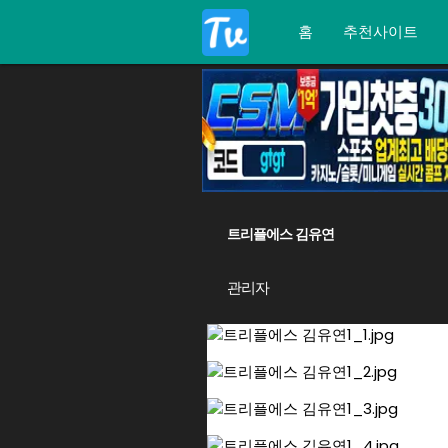
홈
추천사이트
트리플에스 김유연
관리자