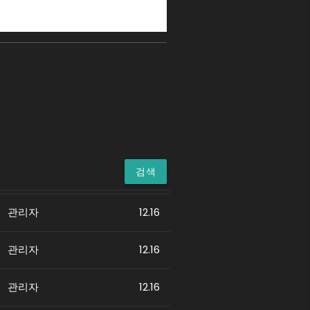
검색
관리자
12.16
관리자
12.16
관리자
12.16