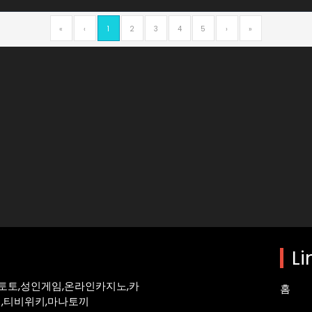
«
‹
1
2
3
4
5
›
»
 최신 토토사이트
제공하고 있습니다.카지노, 슬롯, 스포츠배팅등 검증된 토토사이트를
Li
토토,성인게임,온라인카지노,카
홈
션,티비위키,마나토끼