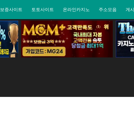
보증사이트
토토사이트
온라인카지노
주소모음
게