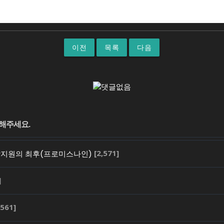
이전
목록
다음
[2,571]
박지원의 최후(프로미스나인)
]
,561]