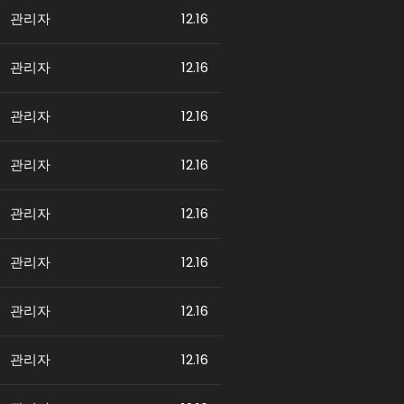
관리자
12.16
관리자
12.16
관리자
12.16
관리자
12.16
관리자
12.16
관리자
12.16
관리자
12.16
관리자
12.16