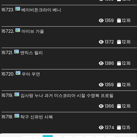
16723.
베이비돈크라이 베니
1359
12.16
16722.
아이브 가을
1372
12.16
16721.
엔믹스 릴리
1386
12.16
16720.
우아 우연
1359
12.16
16719.
김사랑 누나 과거 미스코리아 시절 수영복 프로필
1366
12.16
16718.
탁구 신유빈 사복
1374
12.15