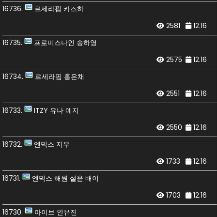
16736.
르세라핌 카즈하
2581
12.16
16735.
프로미스나인 송하영
2575
12.16
16734.
르세라핌 홍은채
2551
12.16
16733.
ITZY 유나 예지
2550
12.16
16732.
엔믹스 지우
1733
12.16
16731.
엔믹스 해원 설윤 배이
1703
12.16
16730.
아이브 안유진