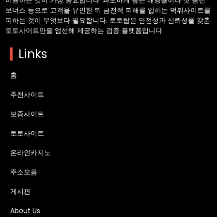
보너스 등으로 고객을 유인한 뒤 금전적 피해를 입히는 먹튀사이트를
피하는 것이 무엇보다 필요합니다. 토토탑은 안전성과 신뢰성을 갖춘
토토사이트만을 엄선해 제공하는 검증 플랫폼입니다.
Links
홈
추천사이트
보증사이트
토토사이트
온라인카지노
주소모음
게시판
About Us