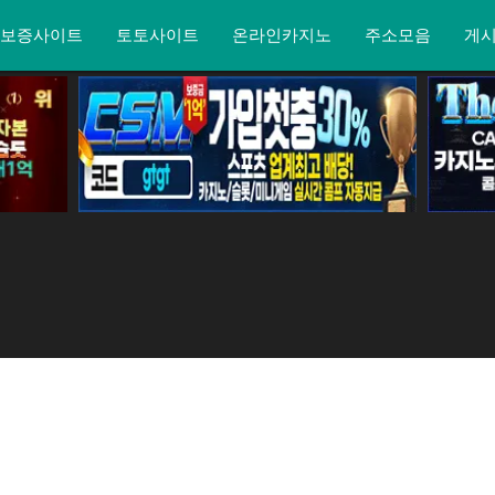
보증사이트
토토사이트
온라인카지노
주소모음
게