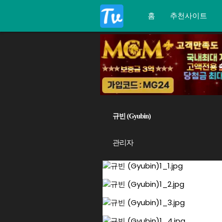
홈
추천사이트
규빈 (Gyubin)
관리자