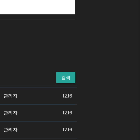
검색
관리자
12.16
관리자
12.16
관리자
12.16