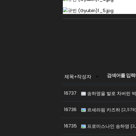
16737
송하영을 발로 차버린 
16736
[2,576
르세라핌 카즈하
16735
[2
프로미스나인 송하영