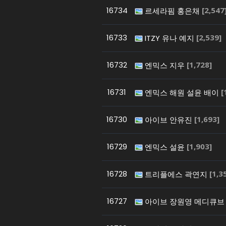
16734
[2,547
르세라핌 홍은채
16733
[2,539]
ITZY 유나 예지
16732
[1,728]
엔믹스 지우
16731
[
엔믹스 해원 설윤 배이
16730
[1,693]
아이브 안유진
16729
[1,903]
엔믹스 설윤
16728
[1,3
트리플에스 곽연지
16727
아이브 장원영 메디큐