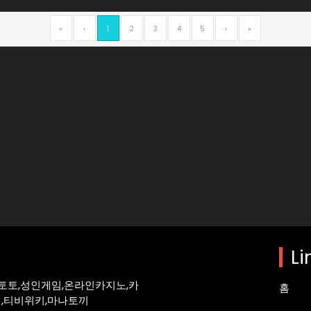
«
‹
1
2
3
4
5
›
»
 최신 토토사이트
제공하고 있습니다.카지노, 슬롯, 스포츠배팅등 검증된 토토사이트를
Li
토토,성인게임,온라인카지노,카
홈
션,티비위키,마나토끼