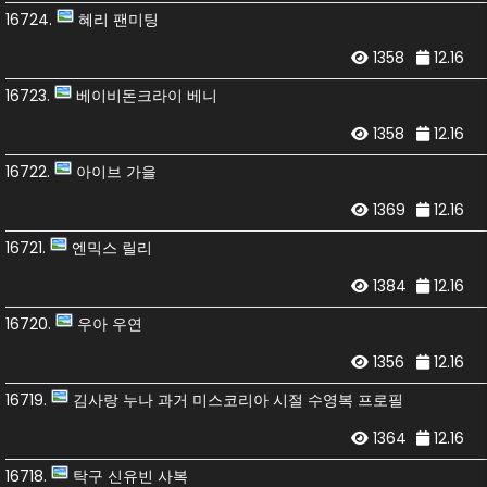
16724.
혜리 팬미팅
1358
12.16
16723.
베이비돈크라이 베니
1358
12.16
16722.
아이브 가을
1369
12.16
16721.
엔믹스 릴리
1384
12.16
16720.
우아 우연
1356
12.16
16719.
김사랑 누나 과거 미스코리아 시절 수영복 프로필
1364
12.16
16718.
탁구 신유빈 사복