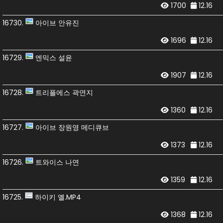
1700
12.16
16730.
아이브 안유진
1696
12.16
16729.
엔믹스 설윤
1907
12.16
16728.
트리플에스 곽연지
1360
12.16
16727.
아이브 장원영 메디큐브
1373
12.16
16726.
트와이스 나연
1359
12.16
16725.
하이키 옐.MP4
1368
12.16