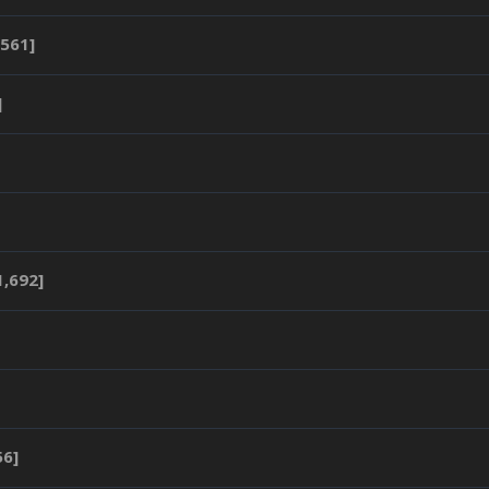
,561]
]
1,692]
56]