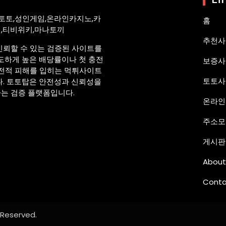
토토,성인게임,온라인카지노,카
홈
션,티비위키,마나토끼
추천사
신뢰할 수 있는 검증된 사이트를
도하게 높은 배당률이나 첫 충전
보증사
금전적 피해를 입히는 먹튀사이트
토토사
다. 토토탑은 안전성과 신뢰성을
는 검증 플랫폼입니다.
온라인
주소모
게시판
About
Conta
s Reserved.