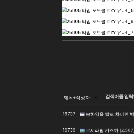
16737
송하영을 발로 차버린 
16736
[2,567
르세라핌 카즈하