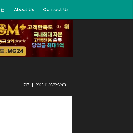
시판
About Us
Contact Us
|
|
717
2025-11-05 22:58:00