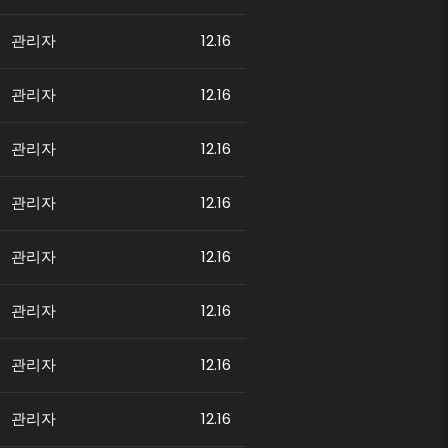
관리자
12.16
관리자
12.16
관리자
12.16
관리자
12.16
관리자
12.16
관리자
12.16
관리자
12.16
관리자
12.16