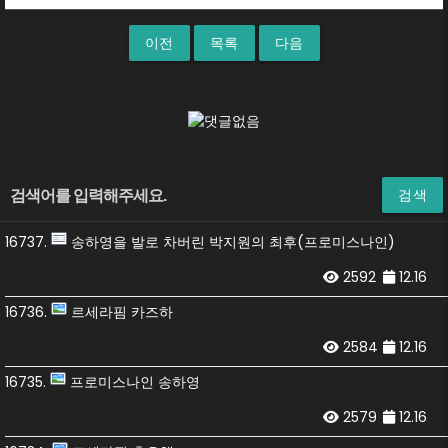
이전
목록
다음
검색
16737.
송하영을 발로 차버린 박지원의 최후(프로미스나인)
2592
12.16
16736.
르세라핌 카즈하
2584
12.16
16735.
프로미스나인 송하영
2579
12.16