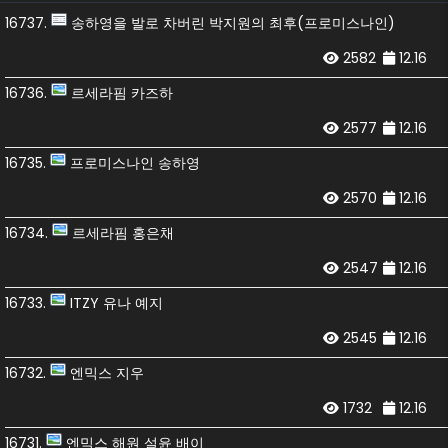
16737.
송하영을 발로 차버린 박지원의 최후(프로미스나인)
2582
12.16
16736.
르세라핌 카즈하
2577
12.16
16735.
프로미스나인 송하영
2570
12.16
16734.
르세라핌 홍은채
2547
12.16
16733.
ITZY 유나 예지
2545
12.16
16732.
엔믹스 지우
1732
12.16
16731.
엔믹스 해원 설윤 배이