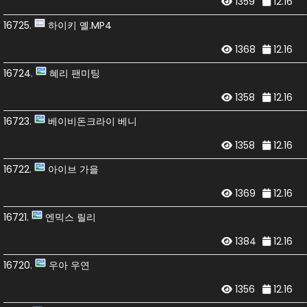
1359
12.16
16725.
하이키 옐.MP4
1368
12.16
16724.
혜리 팬미팅
1358
12.16
16723.
베이비돈크라이 베니
1358
12.16
16722.
아이브 가을
1369
12.16
16721.
엔믹스 릴리
1384
12.16
16720.
우아 우연
1356
12.16