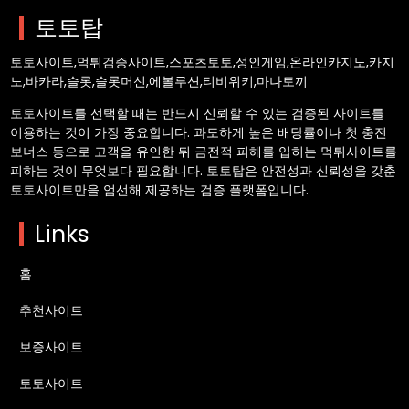
토토탑
토토사이트,먹튀검증사이트,스포츠토토,성인게임,온라인카지노,카지
노,바카라,슬롯,슬롯머신,에볼루션,티비위키,마나토끼
토토사이트를 선택할 때는 반드시 신뢰할 수 있는 검증된 사이트를
이용하는 것이 가장 중요합니다. 과도하게 높은 배당률이나 첫 충전
보너스 등으로 고객을 유인한 뒤 금전적 피해를 입히는 먹튀사이트를
피하는 것이 무엇보다 필요합니다. 토토탑은 안전성과 신뢰성을 갖춘
토토사이트만을 엄선해 제공하는 검증 플랫폼입니다.
Links
홈
추천사이트
보증사이트
토토사이트