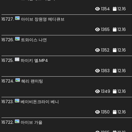
1354
12.16
16727.
아이브 장원영 메디큐브
1365
12.16
16726.
트와이스 나연
1352
12.16
16725.
하이키 옐.MP4
1363
12.16
16724.
혜리 팬미팅
1349
12.16
16723.
베이비돈크라이 베니
1350
12.16
16722.
아이브 가을