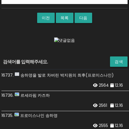
이전
목록
다음
검색
16737.
송하영을 발로 차버린 박지원의 최후(프로미스나인)
2564
12.16
16736.
르세라핌 카즈하
2561
12.16
16735.
프로미스나인 송하영
2555
12.16