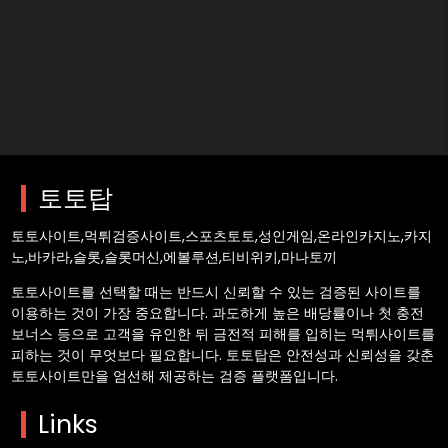
토토탑은 가장 안전한 토토사이트를 제공하고 있습니다.카지노, 슬롯, 스
포츠배팅등 검증된 토토사이트를 제공하는 토토탑이 최적의 선택입니다.
토토탑
토토사이트,먹튀검증사이트,스포츠토토,성인게임,온라인카지노,카지
노,바카라,슬롯,슬롯머신,에볼루션,티비위키,마나토끼
토토사이트를 선택할 때는 반드시 신뢰할 수 있는 검증된 사이트를
이용하는 것이 가장 중요합니다. 과도하게 높은 배당률이나 첫 충전
보너스 등으로 고객을 유인한 뒤 금전적 피해를 입히는 먹튀사이트를
피하는 것이 무엇보다 필요합니다. 토토탑은 안전성과 신뢰성을 갖춘
토토사이트만을 엄선해 제공하는 검증 플랫폼입니다.
Links