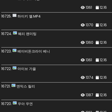
1361
12.16
16725.
하이키 옐.MP4
1370
12.16
16724.
혜리 팬미팅
1360
12.16
16723.
베이비돈크라이 베니
1361
12.16
16722.
아이브 가을
1374
12.16
16721.
엔믹스 릴리
1387
12.16
16720.
우아 우연