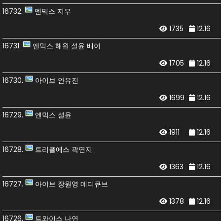
16732.
엔믹스 지우
1735
12.16
16731.
엔믹스 해원 설윤 배이
1705
12.16
16730.
아이브 안유진
1699
12.16
16729.
엔믹스 설윤
1911
12.16
16728.
트리플에스 곽연지
1363
12.16
16727.
아이브 장원영 메디큐브
1378
12.16
16726.
트와이스 나연