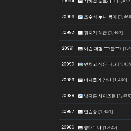
20994
[1,437
지하철 노브라녀
20993
[1,460
조수석 누나 몸매
20992
[1,467]
뒷치기 계급
20991
[1,
이런 체형 호?불호?
20990
[1,435
덮치고 싶은 뒤태
20989
[1,460]
여자들의 장난
20988
[1,438
남다른 사이즈들
20987
[1,451]
연습중
20986
[1,425]
붕대누나