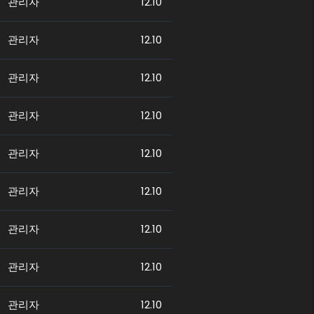
관리자
12.10
관리자
12.10
관리자
12.10
관리자
12.10
관리자
12.10
관리자
12.10
관리자
12.10
관리자
12.10
관리자
12.10