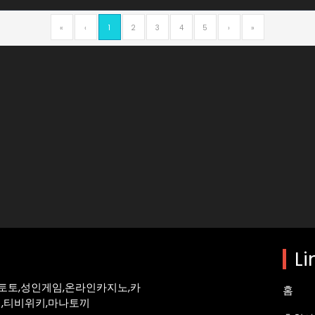
«
‹
1
2
3
4
5
›
»
 최신 토토사이트
제공하고 있습니다.카지노, 슬롯, 스포츠배팅등 검증된 토토사이트를
Li
토토,성인게임,온라인카지노,카
홈
션,티비위키,마나토끼