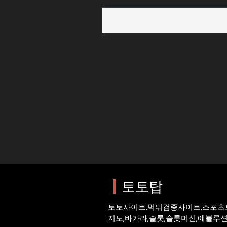
토토사이트
매일 업데이트되는
토토탑은 가장 안전한 토토사이트를 
다.
토토탑
토토사이트,먹튀검증사이트,스포츠
지노,바카라,슬롯,슬롯머신,에볼루