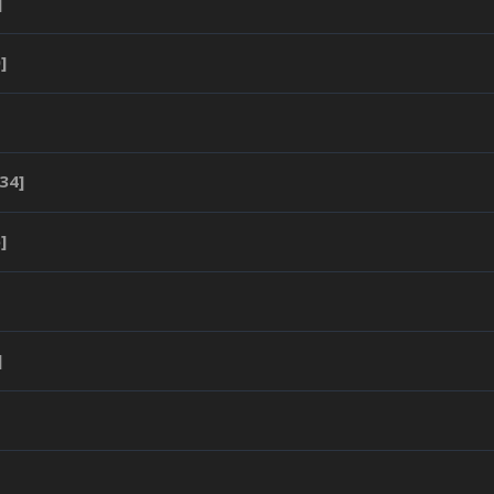
]
]
434]
]
]