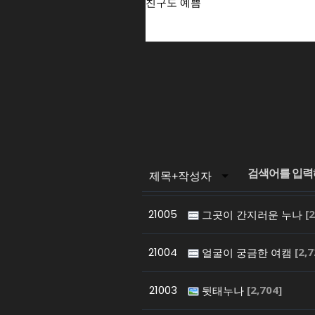
친구도 예쁨
21005
[2
그곳이 간지러운 누나
21004
[2,7
얼굴이 궁금한 여캠
21003
[2,704]
뒷태누나